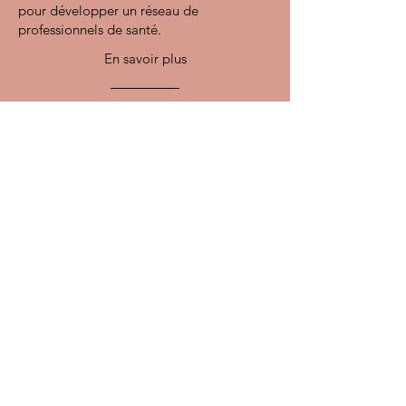
pour développer un réseau de
professionnels de santé.
En savoir plus
Rue Belliard 20,1040
novalotusbruxelles@outlook.com
Lun. - Ven. : 8 h - 20 h30
Samedi : 8 h - 20 h