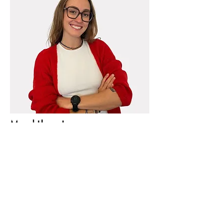
Maud Llano Lopez
Psychologue Clinicienne
Consultation en francais
Pour des adolescents,jeunes adultes et
adultes
Voir